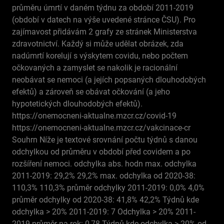
průměru úmrtí v daném týdnu za období 2011-2019
(období v datech na výše uvedené stránce ČSU). Pro
zajímavost přidávám 2 grafy ze stránek Ministerstva
zdravotnictví. Každý si může udělat obrázek, zda
nadúmrtí korelují s výskytem covidu, nebo počtem
očkovaných a zamyslet se nakolik je racionální
neobávat se nemoci (a jejích popsaných dlouhodobých
efektů) a zároveň se obávat očkování (a jeho
hypotetických dlouhodobých efektů).
https://onemocneni-aktualne.mzcr.cz/covid-19
https://onemocneni-aktualne.mzcr.cz/vakcinace-cr
Souhrn Níže je textové srovnání počtu týdnů s danou
odchylkou od průměru v období před covidem a po
rozšíření nemoci. odchylka abs. hodn max. odchylka
2011-2019: 29,2% 29,2% max. odchylka od 2020-38:
110,3% 110,3% průměr odchylky 2011-2019: 0,0% 4,0%
průměr odchylky od 2020-38: 41,8% 42,2% Týdnů kde
odchylka > 20% 2011-2019: 7 Odchylka > 20% 2011-
2019 průměr na rok: 0,78 Týdnů kde odchylka > 20% od