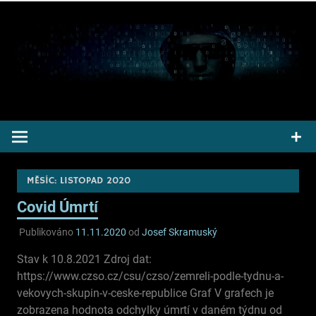
Přeskočit
na
obsah
Pepek kecá radí informuje
MĚSÍC:
LISTOPAD 2020
Covid Úmrtí
Publikováno
11.11.2020
od
Josef Skramuský
Stav k 10.8.2021 Zdroj dat:
https://www.czso.cz/csu/czso/zemreli-podle-tydnu-a-
vekovych-skupin-v-ceske-republice Graf V grafech je
zobrazena hodnota odchylky úmrtí v daném týdnu od