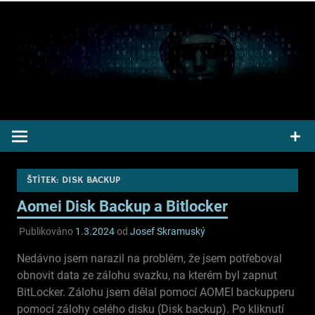
Přeskočit
na
obsah
Pepek kecá radí informuje
ŠTÍTEK:
DISK BACKUP
Aomei Disk Backup a Bitlocker
Publikováno
1.3.2024
od
Josef Skramuský
Nedávno jsem narazil na problém, že jsem potřeboval
obnovit data ze zálohu svazku, na kterém byl zapnut
BitLocker. Zálohu jsem dělal pomocí AOMEI backupperu
pomocí zálohy celého disku (Disk backup). Po kliknutí