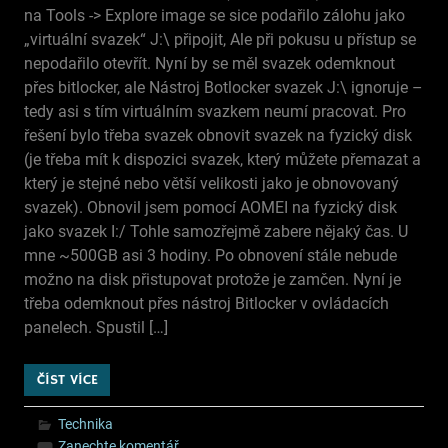
na Tools -> Explore image se sice podařilo zálohu jako
„virtuální svazek“ J:\ připojit, Ale při pokusu u přístup se
nepodařilo otevřít. Nyní by se měl svazek odemknout
přes bitlocker, ale Nástroj Botlocker svazek J:\ ignoruje –
tedy asi s tím virtuálním svazkem neumí pracovat. Pro
řešení bylo třeba svazek obnovit svazek na fyzický disk
(je třeba mít k dispozici svazek, který můžete přemazat a
který je stejné nebo větší velikosti jako je obnovovaný
svazek). Obnovil jsem pomocí AOMEI na fyzický disk
jako svazek I:/ Tohle samozřejmě zabere nějaký čas. U
mne ~500GB asi 3 hodiny. Po obnovení stále nebude
možno na disk přistupovat protože je zamčen. Nyní je
třeba odemknout přes nástroj Bitlocker v ovládacích
panelech. Spustil […]
ČÍST VÍCE
Technika
Zanechte komentář