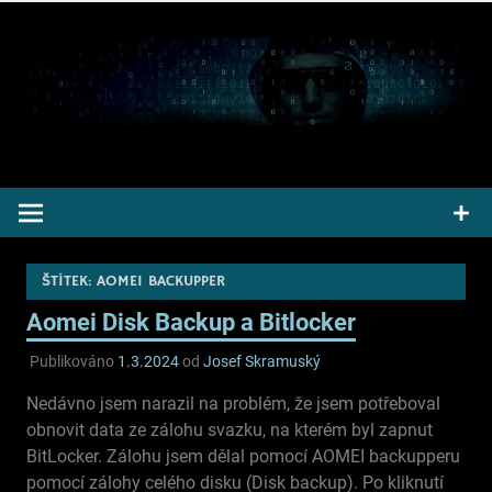
Přeskočit
na
obsah
Pepek kecá radí informuje
ŠTÍTEK:
AOMEI BACKUPPER
Aomei Disk Backup a Bitlocker
Publikováno
1.3.2024
od
Josef Skramuský
Nedávno jsem narazil na problém, že jsem potřeboval
obnovit data ze zálohu svazku, na kterém byl zapnut
BitLocker. Zálohu jsem dělal pomocí AOMEI backupperu
pomocí zálohy celého disku (Disk backup). Po kliknutí