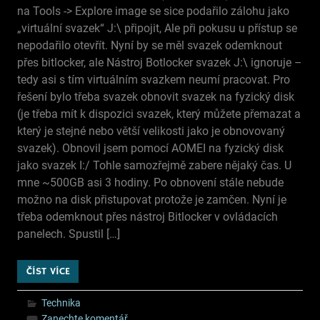
na Tools -> Explore image se sice podařilo zálohu jako
„virtuální svazek“ J:\ připojit, Ale při pokusu u přístup se
nepodařilo otevřít. Nyní by se měl svazek odemknout
přes bitlocker, ale Nástroj Botlocker svazek J:\ ignoruje –
tedy asi s tím virtuálním svazkem neumí pracovat. Pro
řešení bylo třeba svazek obnovit svazek na fyzický disk
(je třeba mít k dispozici svazek, který můžete přemazat a
který je stejné nebo větší velikosti jako je obnovovaný
svazek). Obnovil jsem pomocí AOMEI na fyzický disk
jako svazek I:/ Tohle samozřejmě zabere nějaký čas. U
mne ~500GB asi 3 hodiny. Po obnovení stále nebude
možno na disk přistupovat protože je zamčen. Nyní je
třeba odemknout přes nástroj Bitlocker v ovládacích
panelech. Spustil […]
ČÍST VÍCE
Technika
Zanechte komentář