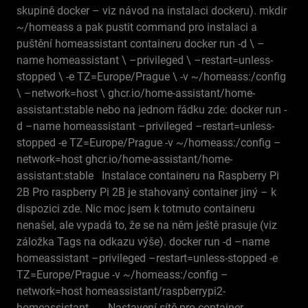
skupině docker – viz návod na instalaci dockeru). mkdir
~/homeass a pak pustit command pro instalaci a
puštění homeassistant containeru docker run -d \ –
name homeassistant \ –privileged \ –restart=unless-
stopped \ -e TZ=Europe/Prague \ -v ~/homeass:/config
\ –network=host \ ghcr.io/home-assistant/home-
assistant:stable nebo na jednom řádku zde: docker run -
d –name homeassistant –privileged –restart=unless-
stopped -e TZ=Europe/Prague -v ~/homeass:/config –
network=host ghcr.io/home-assistant/home-
assistant:stable Instalace containeru na Raspberry Pi
2B Pro raspberry Pi 2B je stahovaný container jiný – k
dispozici zde. Nic moc jsem k totmuto containeru
nenašel, ale vypadá to, že se na něm ještě prasuje (viz
záložka Tags na odkazu výše). docker run -d –name
homeassistant –privileged –restart=unless-stopped -e
TZ=Europe/Prague -v ~/homeass:/config –
network=host homeassistant/raspberrypi2-
homeassistant Nastavení sítě pro container