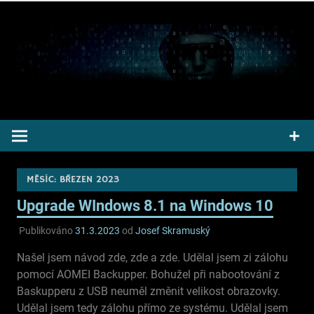
Přeskočit
na
obsah
Pepek kecá radí informuje
MĚSÍC:
BŘEZEN 2023
Upgrade WIndows 8.1 na Windows 10
Publikováno
31.3.2023
od
Josef Skramuský
Našel jsem návod zde, zde a zde. Udělal jsem zi zálohu
pomocí AOMEI Backupper. Bohužel při nabootování z
Baskupperu z USB neuměl změnit velikost obrazovky.
Udělal jsem tedy zálohu přímo ze systému. Udělal jsem