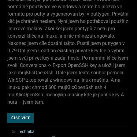
normálně používám ve windows a mám ho uložen ve
formátu pro putty a vygenerován byl v puttygen. Privátní
klíč je chráněn heslem. Nyní jsem ho potřeboval použít z
linuxové mašiny. Zkoušel jsem pár typů z netu pro
konverzi klíče na linuxu, ale nic mi nezafungovalo.
Nakonec jsem cíle dosáhl takto. Pustil jsem puttygen v
0.79 Dal jsem Load an existing private key file a vybral
jsem svůj privet key a zadal heslo. Po nahrání klíče jsem
zvolil Conversions -> Export OpenSSH key a uložil jsem
jako mujKlicOpenSsh. Dále jsem tento soubor pomocí
WinSCP zkopíroval z windows na linux mašinu. A na
linuxu pak: chmod 600 mujKlicOpenSsh ssh -i
mujKlicOpenSsh jmeno@ip.masiny.kde.je.public.key A
hurá – jsem tam.
ČÍST VÍCE
Technika