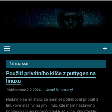
Přeskočit
na
obsah
Pepek kecá radí informuje
ŠTÍTEK:
SSH
Použití privátního klíče z puttygen na
linuxu
Publikováno
2.2.2024
od
Josef Skramuský
Nedávno se mi stalo, že jsem se potřeboval připojit z
linuxové mašiny na jiný linux, kde mám nastaveno
přihlašování jen pomocí SSH RSA klíče. Privátní klíč