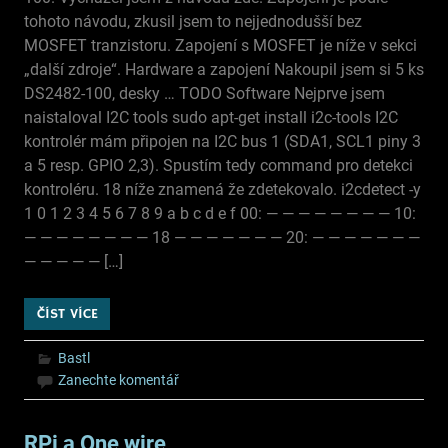
tohoto návodu, zkusil jsem to nejjednodušší bez
MOSFET tranzistoru. Zapojení s MOSFET je níže v sekci
„další zdroje“. Hardware a zapojení Nakoupil jsem si 5 ks
DS2482-100, desky … TODO Software Nejprve jsem
naistaloval I2C tools sudo apt-get install i2c-tools I2C
kontrolér mám připojen na I2C bus 1 (SDA1, SCL1 piny 3
a 5 resp. GPIO 2,3). Spustím tedy command pro detekci
kontroléru. 18 níže znamená že zdetekovalo. i2cdetect -y
1 0 1 2 3 4 5 6 7 8 9 a b c d e f 00: — — — — — — — — 10:
— — — — — — — — 18 — — — — — — — 20: — — — — — — —
— — — — — […]
ČÍST VÍCE
Bastl
Zanechte komentář
RPi a One wire