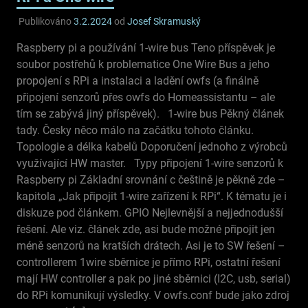
Publikováno
3.2.2024
od
Josef Skramuský
Raspberry pi a používání 1-wire bus Teno příspěvek je
soubor postřehů k problematice One Wire Bus a jeho
propojení s RPi a instalaci a ladění owfs (a finálně
připojení senzorů přes owfs do Homeassistantu – ale
tím se zabývá jiný příspěvek). 1-wire bus Pěkný článek
tady. Česky něco málo na začátku tohoto článku.
Topologie a délka kabelů Doporučení jednoho z výrobců
využívající HW master. Typy připojení 1-wire senzorů k
Raspberry pi Základní srovnání c češtině je pěkně zde –
kapitola „Jak připojit 1-wire zařízení k RPi“. K tématu je i
diskuze pod článkem. GPIO Nejlevnější a nejjednodušší
řešení. Ale viz. článek zde, asi bude možné připojit jen
méně senzorů na kratších drátech. Asi je to SW řešení –
controllerem 1wire sběrnice je přímo RPi, ostatní řešení
mají HW controller a pak po jiné sběrnici (I2C, usb, serial)
do RPi komunikují výsledky. V owfs.conf bude jako zdroj