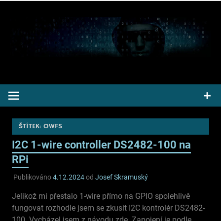
Přeskočit
na
obsah
Pepek kecá radí informuje
ŠTÍTEK:
OWFS
I2C 1-wire controller DS2482-100 na
RPi
Publikováno
4.12.2024
od
Josef Skramuský
Jelikož mi přestalo 1-wire přímo na GPIO spolehlivě
fungovat rozhodle jsem se zkusit I2C kontrolér DS2482-
100. Vycházel jsem z návodu zde. Zapojení je podle