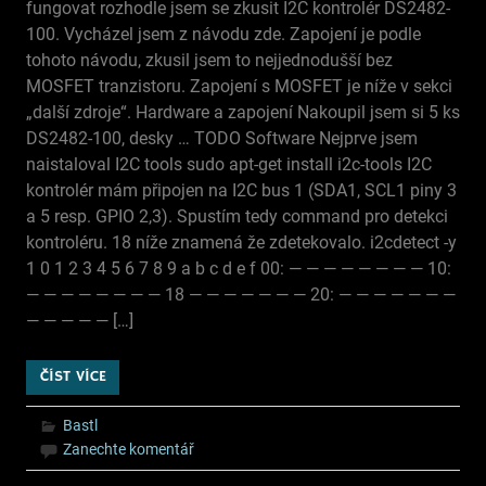
fungovat rozhodle jsem se zkusit I2C kontrolér DS2482-
100. Vycházel jsem z návodu zde. Zapojení je podle
tohoto návodu, zkusil jsem to nejjednodušší bez
MOSFET tranzistoru. Zapojení s MOSFET je níže v sekci
„další zdroje“. Hardware a zapojení Nakoupil jsem si 5 ks
DS2482-100, desky … TODO Software Nejprve jsem
naistaloval I2C tools sudo apt-get install i2c-tools I2C
kontrolér mám připojen na I2C bus 1 (SDA1, SCL1 piny 3
a 5 resp. GPIO 2,3). Spustím tedy command pro detekci
kontroléru. 18 níže znamená že zdetekovalo. i2cdetect -y
1 0 1 2 3 4 5 6 7 8 9 a b c d e f 00: — — — — — — — — 10:
— — — — — — — — 18 — — — — — — — 20: — — — — — — —
— — — — — […]
ČÍST VÍCE
Bastl
Zanechte komentář