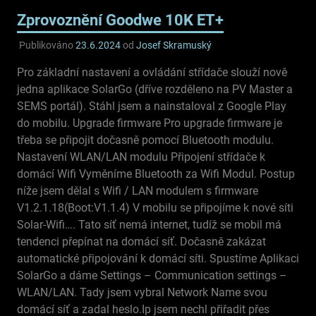
Zprovoznění Goodwe 10K ET+
Publikováno
23.6.2024
od
Josef Skramuský
Pro základní nastavení a ovládání střídače slouží nově
jedna aplikace SolarGo (dříve rozděleno na PV Master a
SEMS portál). Stáhl jsem a nainstaloval z Google Play
do mobilu. Upgrade firmware Pro upgrade firmware je
třeba se připojit dočasně pomocí Bluetooth modulu.
Nastavení WLAN/LAN modulu Připojení střídače k
domácí Wifi Vyměníme Bluetooth za Wifi Modul. Postup
níže jsem dělal s Wifi / LAN modulem s firmware
V1.2.1.18(Boot:V1.1.4) V mobilu se připojíme k nové síti
Solar-Wifi…. Tato síť nemá internet, tudíž se mobil má
tendenci přepínat na domácí síť. Dočasně zakázat
automatické připojování k domácí síti. Spustíme Aplikaci
SolarGo a dáme Settings – Communication settings –
WLAN/LAN. Tady jsem vybral Network Name svou
domácí síť a zadal heslo.Ip jsem nechl přiřadit přes