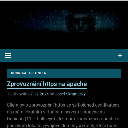
Přeskočit
na
obsah
Pepek kecá radí informuje
RUBRIKA:
TECHNIKA
Zprovoznění https na apache
Publikováno
7.12.2024
od
Josef Skramuský
Cílem bylo zprovoznění https se self-signed certifikátem
na mém lokálním virtuálním serveru s apache na
Debianu (11 – bullseye). Již mám zprovozněn apache a
používám lokální vývojové domény xxx.deb, které mám