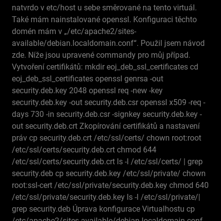
natvrdo v etc/host u sebe směrované na tento virtuál.
Také mám nainstalované openssl. Konfiguraci těchto
domén mám v „/etc/apache2/sites-
available/debian.localdomain.conf“. Použil jsem návod
zde. Níže jsou upravené commandy pro můj případ.
Vytvoření certifikátů: mkdir eoj_deb_ssl_certificates cd
eoj_deb_ssl_certificates openssl genrsa -out
security.deb.key 2048 openssl req -new -key
security.deb.key -out security.deb.csr openssl x509 -req -
days 730 -in security.deb.csr -signkey security.deb.key -
out security.deb.crt Zkopírování certifikátů a nastavení
práv cp security.deb.crt /etc/ssl/certs/ chown root:root
/etc/ssl/certs/security.deb.crt chmod 644
/etc/ssl/certs/security.deb.crt ls -l /etc/ssl/certs/ | grep
security.deb cp security.deb.key /etc/ssl/private/ chown
root:ssl-cert /etc/ssl/private/security.deb.key chmod 640
/etc/ssl/private/security.deb.key ls -l /etc/ssl/private/|
grep security.deb Úprava konfigurace Virtualhostu cp
/etc/apache2/sites-available/debian.localdomain.conf