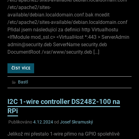
/etc/apache2/sites-
available/debian.localdomain.conf.bak mcedit
/etc/apache2/sites-available/debian.localdomain.conf
Přidal jsem následující za definici http Virtualhostu
<IfModule mod_ssl.c> <VirtualHost *:443 > ServerAdmin
admin@security.deb ServerName security.deb
DocumentRoot /var/www/security.deb […]
ČÍST VÍCE
Bastl
I2C 1-wire controller DS2482-100 na
RPi
Publikováno
4.12.2024
od
Josef Skramuský
Jelikož mi přestalo 1-wire přímo na GPIO spolehlivě