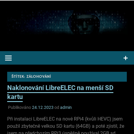
Přeskočit
na
obsah
Pepek kecá radí informuje
ŠTÍTEK:
ZÁLOHOVÁNÍ
Naklonování LibreELEC na menší SD
kartu
Publikováno
24.12.2023
od
admin
Při instalaci LibreELEC na nové RPi4 (kvůli HEVC) jsem
použil zbytečně velkou SD kartu (64GB) a poté zjistil, že
jsem na předchozím RPi3 úspěšně používal 2GB sd