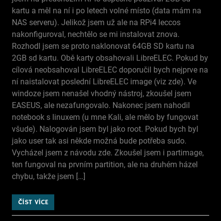
kartu a měl na ní i po letech volné místo (data mám na
NAS serveru). Jelikož jsem už ale na RPi4 leccos
nakonfiguroval, nechtělo se mi instalovat znova.
Rozhodl jsem se proto naklonovat 64GB SD kartu na
2GB sd kartu. Obě karty obsahovali LibreELEC. Pokud by
cílová neobsahoval LibreELEC doporučil bych nejprve na
ní naistalovat poslední LibreELEC image (viz zde). Ve
windoze jsem nenašel vhodný nástroj, zkoušel jsem
EASEUS, ale nezafungovalo. Nakonec jsem nahodil
notebook s linuxem (u mne Kali, ale mělo by fungovat
všude). Nalogován jsem byl jako root. Pokud bych byl
jako user tak asi někde možná bude potřeba sudo.
Vycházel jsem z návodu zde. Zkoušel jsem i partimage,
ten fungoval na prvním partition, ale na druhém házel
chybu, takže jsem […]
ČÍST VÍCE