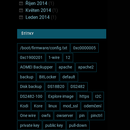
Říjen 2014
(1)
Květen 2014
(1)
Leden 2014
(1)
ŠTÍTKY
/boot/firmware/config.txt
0xc0000005
0xc1900201
1-wire
12
AOMEI Backupper
apache
apache2
backup
BitLocker
default
Disk backup
DS18B20
DS2482
DS2482-100
Explore image
https
I2C
Kodi
Kore
linux
mod_ssl
odemčení
One wire
owfs
owserver
pin
pinctrl
private key
public key
pull-down