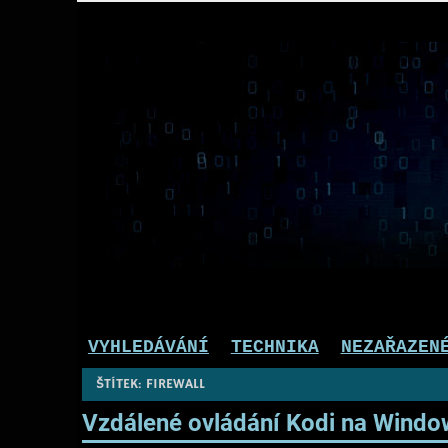
Přeskočit
na
obsah
Pepek kecá radí informuje
VYHLEDÁVÁNÍ
TECHNIKA
NEZAŘAZEN
ŠTÍTEK:
FIREWALL
Vzdálené ovládání Kodi na Wind