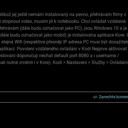
elikož jej ještě nemám instalovaný na pevno, přehrávám filmy z
 stopnout video, musím jít k notebooku. Chci ovládat vzdáleně.
 přehrávám (dále budu označovat jako PC), jsou Windows 10 a je
(dále budu označovat jako mobil) je instalována aplikace Kore.
d stejná Wifi (respektive přesněji IP adresa PC musí být dosažitel
aplikaci. Povolení vzdáleného ovládání v Kodi Nejprve aktivovat
estování doporučuji nechat default port 8080 a i username /
ak nutné změnit i v Kore). Kodi > Nastavení > Služby > Ovládání
Zanechte komen