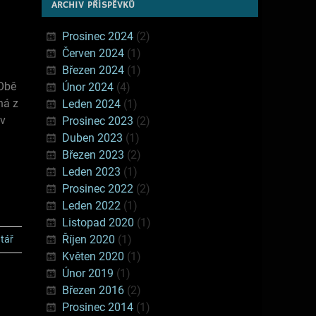
ARCHIV PŘÍSPĚVKŮ
Prosinec 2024
(2)
Červen 2024
(1)
Březen 2024
(1)
 Obě
Únor 2024
(4)
ná z
Leden 2024
(1)
 v
Prosinec 2023
(2)
Duben 2023
(1)
Březen 2023
(2)
Leden 2023
(1)
Prosinec 2022
(2)
Leden 2022
(1)
Listopad 2020
(1)
Říjen 2020
(1)
tář
Květen 2020
(1)
Únor 2019
(1)
Březen 2016
(2)
Prosinec 2014
(1)