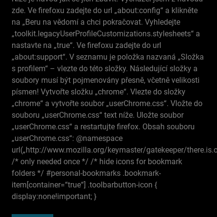
zde. Ve firefoxu zadejte do url „about:config“ a klikněte
na „Beru na vědomí a chci pokračovat. Vyhledejte
„toolkit.legacyUserProfileCustomizations.stylesheets“ a
nastavte na „true“. Ve firefoxu zadejte do url
„about:support“. V seznamu je položka nazvaná „Složka
s profilem“ – vlezte do této složky. Následující složky a
soubory musí být pojmenovány přesně, včetně velikosti
písmen! Vytvořte složku „chrome“. Vlezte do složky
„chrome“ a vytvořte soubor „userChrome.css“. Vložte do
souboru „userChrome.css“ text níže. Uložte soubor
„userChrome.css“ a restartujte firefox. Obsah souboru
„userChrome.css“: @namespace
url(„http://www.mozilla.org/keymaster/gatekeeper/there.is.on
/* only needed once */ /* hide icons for bookmark
folders */ #personal-bookmarks .bookmark-
item[container=“true“] .toolbarbutton-icon {
display:none!important; }