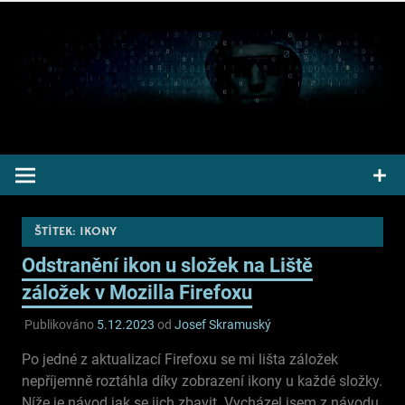
Přeskočit
na
obsah
Pepek kecá radí informuje
ŠTÍTEK:
IKONY
Odstranění ikon u složek na Liště
záložek v Mozilla Firefoxu
Publikováno
5.12.2023
od
Josef Skramuský
Po jedné z aktualizací Firefoxu se mi lišta záložek
nepříjemně roztáhla díky zobrazení ikony u každé složky.
Níže je návod jak se jich zbavit. Vycházel jsem z návodu