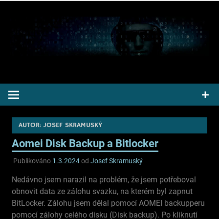
Přeskočit
na
obsah
Pepek kecá radí informuje
AUTOR:
JOSEF SKRAMUSKÝ
Aomei Disk Backup a Bitlocker
Publikováno
1.3.2024
od
Josef Skramuský
Nedávno jsem narazil na problém, že jsem potřeboval
obnovit data ze zálohu svazku, na kterém byl zapnut
BitLocker. Zálohu jsem dělal pomocí AOMEI backupperu
pomocí zálohy celého disku (Disk backup). Po kliknutí