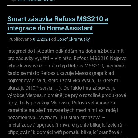
Smart zásuvka Refoss MSS210 a
integrace do HomeAssistant
Publikováno
8.2.2024
od
Josef Skramuský
Integraci do HA zatím odkládám na dobu až budu mít
pro zásuvky využití – viz níže. Refoss MSS210 Nejprve
lehce k zásuvce – mám typ Refoss MSS210, nicméně
často se místo Refoss ukazuje Meross (například
pojmenování Wifi, kterou zásuvka vysílá, ID které mi
ukazuje DHCP server, … ). De fakto i na zásuvce je
výrobce Meross, nicméně jde prý o rozdílné produktové
řady. Tedy považuji Meross a Refoss většinově za
zaměnitelné, ale firmware bych mezi nimi asi raději
nezaměňoval. Význam LED stálá oranžová –
Inicializace / upgrade firmware rychle blikající zelená –
připojování k domácí wifi pomalu blikající oranžová /