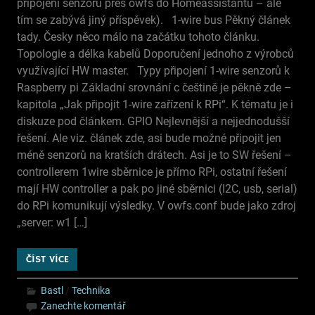
připojení senzorů přes owfs do Homeassistantu – ale
tím se zabývá jiný příspěvek). 1-wire bus Pěkný článek
tady. Česky něco málo na začátku tohoto článku.
Topologie a délka kabelů Doporučení jednoho z výrobců
využívající HW master. Typy připojení 1-wire senzorů k
Raspberry pi Základní srovnání c češtině je pěkně zde –
kapitola „Jak připojit 1-wire zařízení k RPi“. K tématu je i
diskuze pod článkem. GPIO Nejlevnější a nejjednodušší
řešení. Ale viz. článek zde, asi bude možné připojit jen
méně senzorů na kratších drátech. Asi je to SW řešení –
controllerem 1wire sběrnice je přímo RPi, ostatní řešení
mají HW controller a pak po jiné sběrnici (I2C, usb, serial)
do RPi komunikují výsledky. V owfs.conf bude jako zdroj
„server: w1 […]
ČÍST VÍCE
Bastl
/
Technika
Zanechte komentář