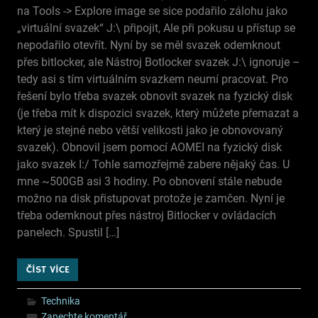
na Tools -> Explore image se sice podařilo zálohu jako
„virtuální svazek“ J:\ připojit, Ale při pokusu u přístup se
nepodařilo otevřít. Nyní by se měl svazek odemknout
přes bitlocker, ale Nástroj Botlocker svazek J:\ ignoruje –
tedy asi s tím virtuálním svazkem neumí pracovat. Pro
řešení bylo třeba svazek obnovit svazek na fyzický disk
(je třeba mít k dispozici svazek, který můžete přemazat a
který je stejné nebo větší velikosti jako je obnovovaný
svazek). Obnovil jsem pomocí AOMEI na fyzický disk
jako svazek I:/ Tohle samozřejmě zabere nějaký čas. U
mne ~500GB asi 3 hodiny. Po obnovení stále nebude
možno na disk přistupovat protože je zamčen. Nyní je
třeba odemknout přes nástroj Bitlocker v ovládacích
panelech. Spustil […]
ČÍST VÍCE
Technika
Zanechte komentář