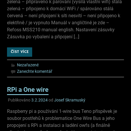
zelená – připraveno k párování (vysílá vlastní wifi) stálá
zelená – připojeno k domácí WiFi / spárováno stálá
červená – není připojení k síti nesvítí – není připojeno k
elektřině / je vypnuto Manuál v angličtině je zde –
Refoss MSS210 manual english. Nastavení zásuvky
Zásuvka po vybalení a připojení […]
ČÍST VÍCE
Nezařazené
Zanechte komentář
RPi a One wire
Publikováno
3.2.2024
od
Josef Skramuský
Raspberry pi a používání 1-wire bus Teno příspěvek je
soubor postřehů k problematice One Wire Bus a jeho
propojení s RPi a instalaci a ladění owfs (a finálně