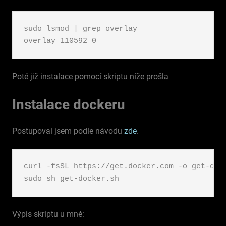
sudo lsmod | grep overlay

overlay 110592 0
Poté již instalace pomocí skriptu níže prošla
Instalace dockeru
Postupoval jsem podle návodu
zde
.
curl -fsSL https://get.docker.com -o get-dock
Výpis skriptu u mně: