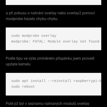
a při pokusu o nahrání overlay nebo overlay2 pomocí
modprobe házelo chybu chybu
sudo modprobe overlay

Podle tipu ve výše zmíněném příspěvku jsem provedl
update kernelu
sudo apt install --reinstall raspberrypi-boot
sudo reboot
Poté již byl v seznamu nahraných modulů overlay