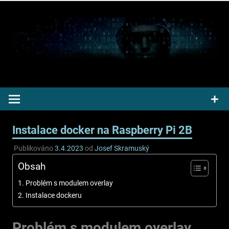
Přeskočit
na
obsah
Pepek kecá radí informuje
Instalace docker na Raspberry Pi 2B
Publikováno
3.4.2023
od
Josef Skramuský
Obsah
Problém s modulem overlay
Instalace dockeru
Problém s modulem overlay