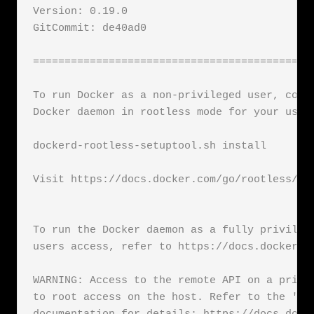
Version: 0.19.0

GitCommit: de40ad0

=============================================
To run Docker as a non-privileged user, consi
Docker daemon in rootless mode for your user:
dockerd-rootless-setuptool.sh install

Visit https://docs.docker.com/go/rootless/ to
To run the Docker daemon as a fully privilege
users access, refer to https://docs.docker.co
WARNING: Access to the remote API on a privil
to root access on the host. Refer to the 'Doc