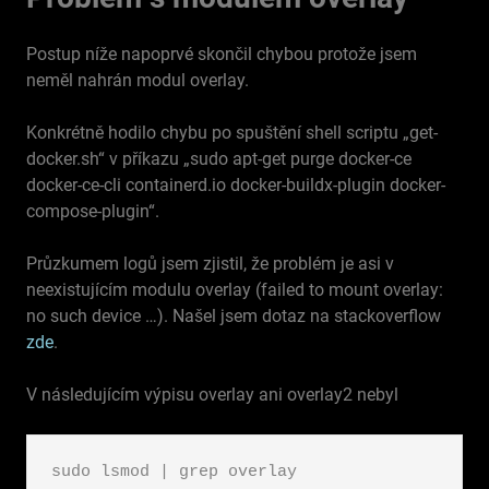
Postup níže napoprvé skončil chybou protože jsem
neměl nahrán modul overlay.
Konkrétně hodilo chybu po spuštění shell scriptu „get-
docker.sh“ v příkazu „sudo apt-get purge docker-ce
docker-ce-cli containerd.io docker-buildx-plugin docker-
compose-plugin“.
Průzkumem logů jsem zjistil, že problém je asi v
neexistujícím modulu overlay (failed to mount overlay:
no such device …). Našel jsem dotaz na stackoverflow
zde
.
V následujícím výpisu overlay ani overlay2 nebyl
sudo lsmod | grep overlay