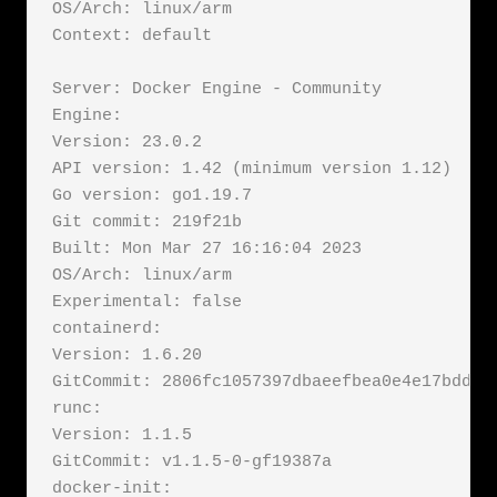
OS/Arch: linux/arm

Context: default

Server: Docker Engine - Community

Engine:

Version: 23.0.2

API version: 1.42 (minimum version 1.12)

Go version: go1.19.7

Git commit: 219f21b

Built: Mon Mar 27 16:16:04 2023

OS/Arch: linux/arm

Experimental: false

containerd:

Version: 1.6.20

GitCommit: 2806fc1057397dbaeefbea0e4e17bddfbd
runc:

Version: 1.1.5

GitCommit: v1.1.5-0-gf19387a

docker-init:
