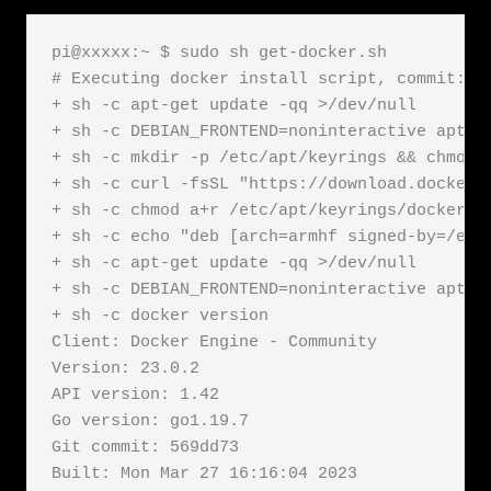
pi@xxxxx:~ $ sudo sh get-docker.sh

# Executing docker install script, commit: 98
+ sh -c apt-get update -qq >/dev/null

+ sh -c DEBIAN_FRONTEND=noninteractive apt-g
+ sh -c mkdir -p /etc/apt/keyrings && chmod -
+ sh -c curl -fsSL "https://download.docker.
+ sh -c chmod a+r /etc/apt/keyrings/docker.gp
+ sh -c echo "deb [arch=armhf signed-by=/etc
+ sh -c apt-get update -qq >/dev/null

+ sh -c DEBIAN_FRONTEND=noninteractive apt-g
+ sh -c docker version

Client: Docker Engine - Community

Version: 23.0.2

API version: 1.42

Go version: go1.19.7

Git commit: 569dd73

Built: Mon Mar 27 16:16:04 2023
