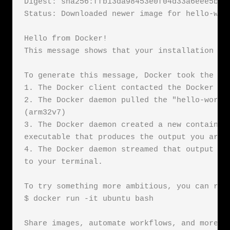
Digest: sha256:ffb13da98453e0f04d33a6eee5bb8e
Status: Downloaded newer image for hello-worl
Hello from Docker!

This message shows that your installation app
To generate this message, Docker took the fol
1. The Docker client contacted the Docker dae
2. The Docker daemon pulled the "hello-world"
(arm32v7)

3. The Docker daemon created a new container 
executable that produces the output you are c
4. The Docker daemon streamed that output to 
to your terminal.

To try something more ambitious, you can run 
$ docker run -it ubuntu bash

Share images, automate workflows, and more wi