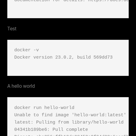
documentation for details: https://docs.docke
Test
docker -v

Docker version 23.0.2, build 569dd73

A hello world
docker run hello-world

Unable to find image 'hello-world:latest' loc
latest: Pulling from library/hello-world

04341b189be6: Pull complete
